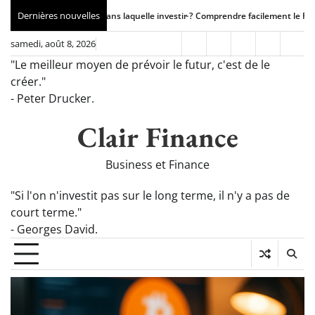
Skip
Dernières nouvelles
Comprendre facilement le RSI en trading de cryptomonn
to
content
samedi, août 8, 2026
Investissement
Crypto
Business
À
Pag
"Le meilleur moyen de prévoir le futur, c'est de le
propos
de
créer."
de
Con
- Peter Drucker.
Clair
Finance
Clair Finance
Business et Finance
"Si l'on n'investit pas sur le long terme, il n'y a pas de
court terme."
- Georges David.